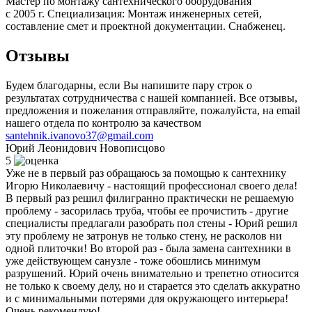
Мастер по монтажу сантехнического оборудования
с 2005 г. Специализация: Монтаж инженерных сетей,
составление смет и проектной документации. Снабженец.
Отзывы
Будем благодарны, если Вы напишите пару строк о
результатах сотрудничества с нашей компанией. Все отзывы,
предложения и пожелания отправляйте, пожалуйста, на email
нашего отдела по контролю за качеством
santehnik.ivanovo37@gmail.com
Юрий Леонидович
Новописцово
5
Уже не в первый раз обращаюсь за помощью к сантехнику
Игорю Николаевичу - настоящий профессионал своего дела!
В первый раз решил филигранно практически не решаемую
проблему - засорилась труба, чтобы ее прочистить - другие
специалисты предлагали разобрать пол стены - Юрий решил
эту проблему не затронув не только стену, не расколов ни
одной плиточки! Во второй раз - была замена сантехники в
уже действующем санузле - тоже обошлись минимум
разрушений. Юрий очень внимательно и трепетно относится
не только к своему делу, но и старается это сделать аккуратно
и с минимальными потерями для окружающего интерьера!
Очень рекомендую!